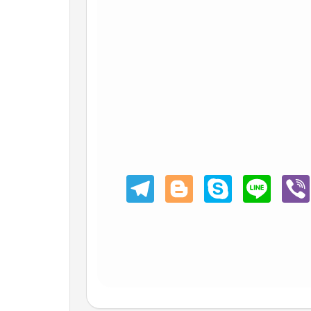
Teleg
Blogg
Skype
Line
Viber
ram
er