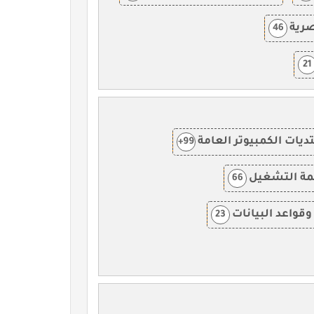
صرية
46
21
ديات الكمبيوتر العامة
99+
ظمة التشغيل
66
وقواعد البيانات
23