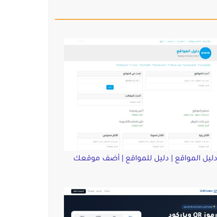
ليل المواقع | دليل للمواقع | أضف موقعك