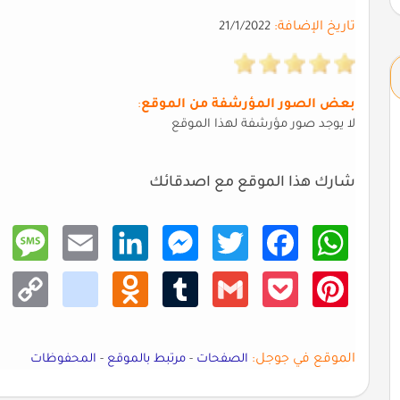
تاريخ الإضافة:
21/1/2022
بعض الصور المؤرشفة من الموقع
:
لا يوجد صور مؤرشفة لهذا الموقع
شارك هذا الموقع مع اصدقائك
Mess
Email
Linke
Mess
Twitt
Faceb
What
age
dIn
enger
er
ook
sApp
Copy
kik
Odno
Tumb
Gmail
Pocke
Pinte
Link
klass
lr
t
rest
niki
الموقع في جوجل:
الصفحات
-
مرتبط بالموقع
-
المحفوظات