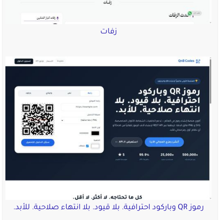
زفات
رموز QR وباركود احترافية. بلا قيود. بلا انتهاء صلاحية. للأبد.