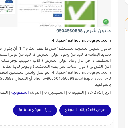
مأذون شرعي 0504560698
https://mathounn.blogspot.com/
مأذون شرعي نتشرف بخ
المطلقة 5- في حال وفاة الولي الشرعي ( الأب ) فيجب توفر ص
الآن الكتروني ( دون الحاجه لمراجعة المحكمه) ويتوفر لدينا نظام الع
بالمواعيد
الزيارات: 8242 | التقييم: 0 | المقيّمين: 0 | الدولة:
السعودية
| اللغة
عرض كافة بيانات الموقع
زيارة الموقع مباشرة