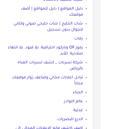
دليل المواقع | دليل للمواقع | أضف
موقعك
شات الخليج | شات خليجي صوتي وكتابي
للجوال بدون تسجيل
زفات
رموز QR وباركود احترافية. بلا قيود. بلا انتهاء
صلاحية. للأبد.
شركة تسربات _ كشف تسربات المباه
بالرياض
تبادل اعلانات مجاني وضاعف زوار موقعك
مجاناً
الجناء
عالم النوادر
عدلية
الدرع للبصريات
اضف كاشف مانع الاعلانات المجاني الى