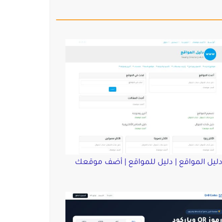
ليل المواقع | دليل للمواقع | أضف موقعك