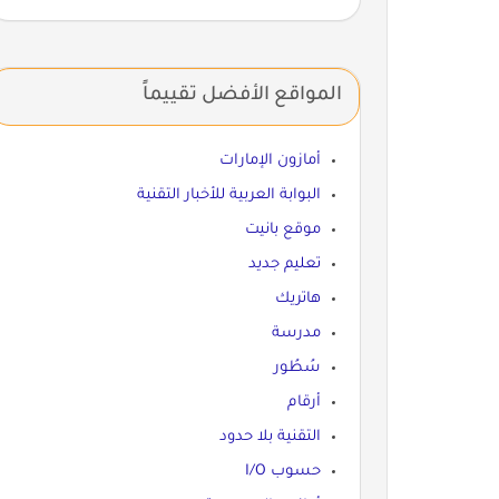
المواقع الأفضل تقييماً
أمازون الإمارات
البوابة العربية للأخبار التقنية
موقع بانيت
تعليم جديد
هاتريك
مدرسة
سُطُور
أرقام
التقنية بلا حدود
حسوب I/O