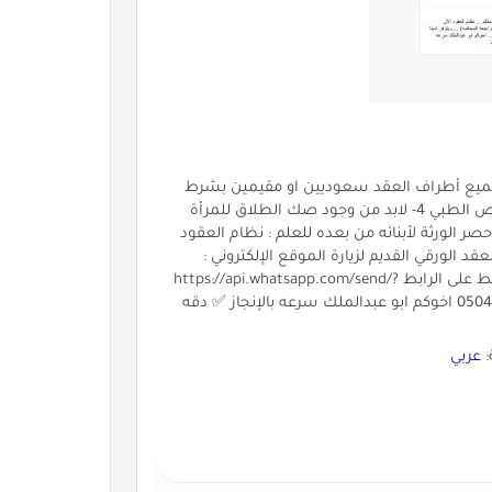
دمتكم *شروط عقد النكاح *: 1- أن يكون جميع أطراف العقد سعوديين او مقيمين بشرط
تجديد الإقامه 2- لابد من وجود الولي الشرعي 3- لابد من توفر الفحص الطبي 4- لابد من وجود صك الطلاق للمرأة
ك حصر الورثة لأبنائه من بعده للعلم : نظام العقود
قد الورقي القديم لزيارة الموقع الإلكتروني :
https://mathounn.blogspot.com/ التواصل واتس للتنسيق اضغط على الرابط https://api.whatsapp.com/send/?
phone=966504560698&text&app_absent=0 أو الاتصال 0504560698 اخوكم ابو عبدالملك سرعه بالإنجاز ✅ دقه
:
عربي