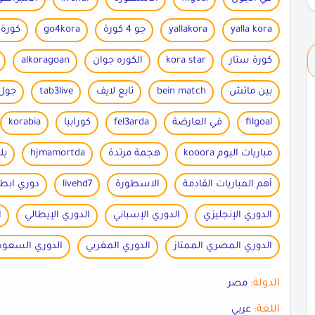
yalla kora
yallakora
جو 4 كورة
go4kora
كورة 365
كورة ستار
kora star
الكوره جوان
alkoragoan
بين ماتش
bein match
تابع لايف
tab3live
جول 
filgoal
في العارضة
fel3arda
كورابيا
korabia
مباريات اليوم kooora
هجمة مرتدة
hjmamortda
يل
أهم المباريات القادمة
الاسطورة
livehd7
دوري ابطا
الدوري الإنجليزي
الدوري الإسباني
الدوري الإيطالي
ا
الدوري المصري الممتاز
الدوري المغربي
الدوري السعو
الدولة:
مصر
اللغة:
عربي