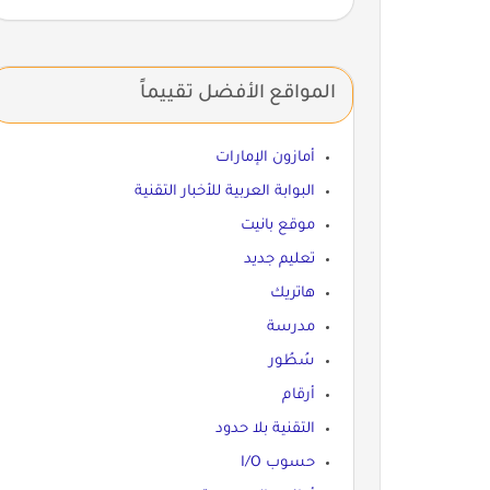
المواقع الأفضل تقييماً
أمازون الإمارات
البوابة العربية للأخبار التقنية
موقع بانيت
تعليم جديد
هاتريك
مدرسة
سُطُور
أرقام
التقنية بلا حدود
حسوب I/O