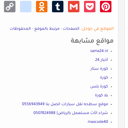
Copy
kik
Odno
Tumb
Gmail
Pocke
Pinte
Link
klass
lr
t
rest
niki
الموقع في جوجل:
الصفحات
-
مرتبط بالموقع
-
المحفوظات
مواقع مشابهة
sama24.nl
أخبار 24
كورة ستار
كورة
كورة بلس
يلا كورة
موقع سطحه نقل سيارات اتصل بنا 0556943949
شراء اثاث مستعمل بالرياض| 0507824988
maxcode40