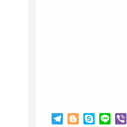
Teleg
Blogg
Skype
Line
Viber
ram
er