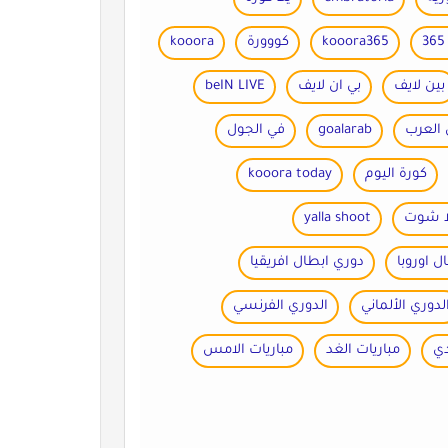
kooora365
كووورة
kooora
بين لايف
بي ان لايف
beIN LIVE
العرب
goalarab
في الجول
كورة اليوم
kooora today
ا شوت
yalla shoot
ل اوروبا
دوري ابطال افريقيا
لدوري الألماني
الدوري الفرنسي
دي
مباريات الغد
مباريات الامس