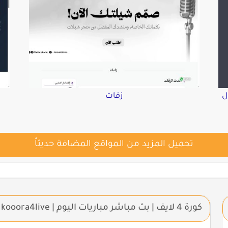
ل
زفات
تحميل المزيد من المواقع المضافة حديثاً
كورة 4 لايف | بث مباشر مباريات اليوم | kooora4live