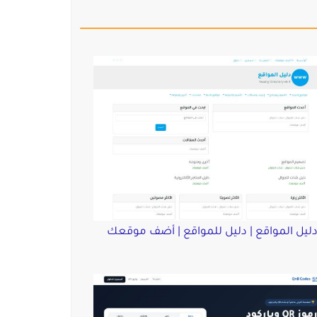
ليل المواقع | دليل للمواقع | أضف موقعك