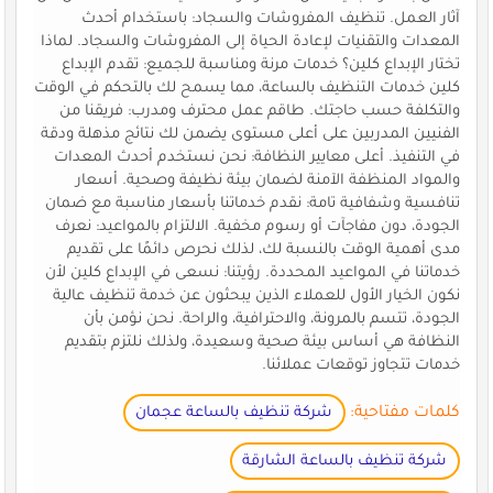
آثار العمل. تنظيف المفروشات والسجاد: باستخدام أحدث
المعدات والتقنيات لإعادة الحياة إلى المفروشات والسجاد. لماذا
تختار الإبداع كلين؟ خدمات مرنة ومناسبة للجميع: تقدم الإبداع
كلين خدمات التنظيف بالساعة، مما يسمح لك بالتحكم في الوقت
والتكلفة حسب حاجتك. طاقم عمل محترف ومدرب: فريقنا من
الفنيين المدربين على أعلى مستوى يضمن لك نتائج مذهلة ودقة
في التنفيذ. أعلى معايير النظافة: نحن نستخدم أحدث المعدات
والمواد المنظفة الآمنة لضمان بيئة نظيفة وصحية. أسعار
تنافسية وشفافية تامة: نقدم خدماتنا بأسعار مناسبة مع ضمان
الجودة، دون مفاجآت أو رسوم مخفية. الالتزام بالمواعيد: نعرف
مدى أهمية الوقت بالنسبة لك، لذلك نحرص دائمًا على تقديم
خدماتنا في المواعيد المحددة. رؤيتنا: نسعى في الإبداع كلين لأن
نكون الخيار الأول للعملاء الذين يبحثون عن خدمة تنظيف عالية
الجودة، تتسم بالمرونة، والاحترافية، والراحة. نحن نؤمن بأن
النظافة هي أساس بيئة صحية وسعيدة، ولذلك نلتزم بتقديم
خدمات تتجاوز توقعات عملائنا.
كلمات مفتاحية:
شركة تنظيف بالساعة عجمان
شركة تنظيف بالساعة الشارقة