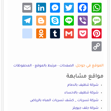
Email
Linke
Mess
Twitt
Faceb
What
dIn
enger
er
ook
sApp
Teleg
Blogg
Skype
Line
Viber
Mess
ram
er
age
kik
Odno
Tumb
Gmail
Pocke
Pinte
klass
lr
t
rest
niki
Copy
Link
الموقع في جوجل:
الصفحات
-
مرتبط بالموقع
-
المحفوظات
مواقع مشابهة
شركة تنظيف بالدمام
شركة تنظيف بالاحساء
شركة تسربات _ كشف تسربات المباه بالرياض
شركة جلف جيويلز