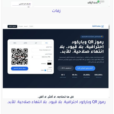
زفات
رموز QR وباركود احترافية. بلا قيود. بلا انتهاء صلاحية. للأبد.