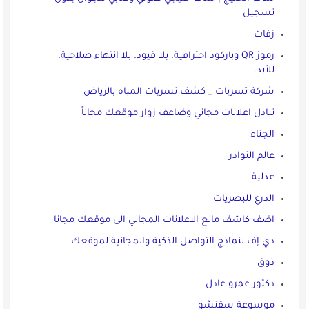
تسجيل
زفات
رموز QR وباركود احترافية. بلا قيود. بلا انتهاء صلاحية.
للأبد.
شركة تسربات _ كشف تسربات المباه بالرياض
تبادل اعلانات مجاني وضاعف زوار موقعك مجاناً
الجناء
عالم النوادر
عدلية
الدرع للبصريات
اضف كاشف مانع الاعلانات المجاني الى موقعك مجانا
دي إف لنماذج التواصل الذكية والمجانية لموقعك
ذوق
دكتور عمرو عادل
موسوعة سقنشو