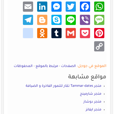
Email
Linke
Mess
Twitt
Faceb
What
dIn
enger
er
ook
sApp
Teleg
Blogg
Skype
Line
Viber
Mess
ram
er
age
kik
Odno
Tumb
Gmail
Pocke
Pinte
klass
lr
t
rest
niki
Copy
Link
الموقع في جوجل:
الصفحات
-
مرتبط بالموقع
-
المحفوظات
مواقع مشابهة
متجر Tammar-dates تمّار للتمور الفاخرة و الضيافة
متجر شارمينج
متجر دوشاز
متجر ايفانز