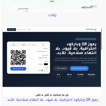
زفات
رموز QR وباركود احترافية. بلا قيود. بلا انتهاء صلاحية. للأبد.