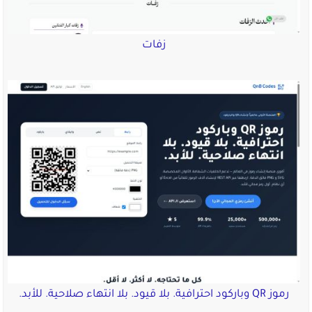
زفات
رموز QR وباركود احترافية. بلا قيود. بلا انتهاء صلاحية. للأبد.