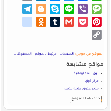
Teleg
Blogg
Skype
Line
Viber
Mess
ram
er
age
kik
Odno
Tumb
Gmail
Pocke
Pinte
klass
lr
t
rest
niki
Copy
Link
الموقع في جوجل:
الصفحات
-
مرتبط بالموقع
-
المحفوظات
مواقع مشابهة
ذوق للمعلوماتية
مركز ذوق
متجر عذوق طيبة للتمور
حذف هذا الموقع